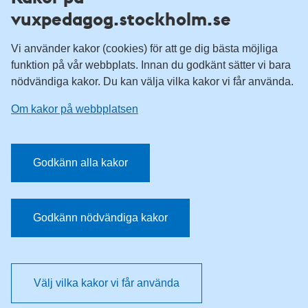
vuxpedagog.stockholm.se
Vuxenutbildning Stockholm
Komvux Stockholm
Vi använder kakor (cookies) för att ge dig bästa möjliga
Information för leverantörsskolor
funktion på vår webbplats. Innan du godkänt sätter vi bara
nödvändiga kakor. Du kan välja vilka kakor vi får använda.
Sociala medier
Om kakor på webbplatsen
Vuxenutbildning Stockholm, Facebook
Vuxenutbildning Stockholm, Instagram
Har du tips på vad vi borde publicera på webbplatsen? Mejla
Godkänn alla kakor
redaktionen.
E-post:
vuxpedagog@stockholm.se
Godkänn nödvändiga kakor
Välj vilka kakor vi får använda