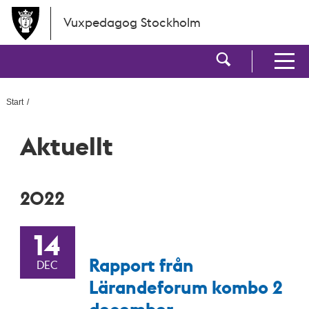
Hoppa till huvudinnehållet
Vuxpedagog Stockholm
Visa sökf
Visa men
Start
Aktuellt
2022
14
Rapport från
DEC
Lärandeforum kombo 2
december