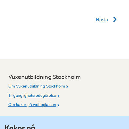
Nästa
Vuxenutbildning Stockholm
Om Vuxenutbildning Stockholm
Tillgänglighetsredogörelse
Om kakor på webbplatsen
Fler resurser
Kakor på