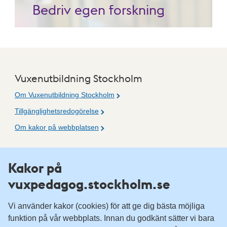
Bedriv egen forskning
Vuxenutbildning Stockholm
Om Vuxenutbildning Stockholm
Tillgänglighetsredogörelse
Om kakor på webbplatsen
Fler resurser
Kakor på
vuxpedagog.stockholm.se
Vuxenutbildning Stockholm
Komvux Stockholm
Vi använder kakor (cookies) för att ge dig bästa möjliga
Information för leverantörsskolor
funktion på vår webbplats. Innan du godkänt sätter vi bara