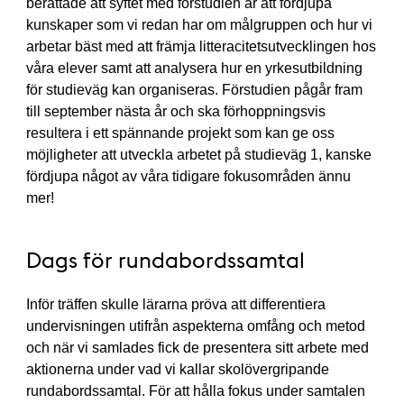
berättade att syftet med förstudien är att fördjupa
kunskaper som vi redan har om målgruppen och hur vi
arbetar bäst med att främja litteracitetsutvecklingen hos
våra elever samt att analysera hur en yrkesutbildning
för studieväg kan organiseras. Förstudien pågår fram
till september nästa år och ska förhoppningsvis
resultera i ett spännande projekt som kan ge oss
möjligheter att utveckla arbetet på studieväg 1, kanske
fördjupa något av våra tidigare fokusområden ännu
mer!
Dags för rundabordssamtal
Inför träffen skulle lärarna pröva att differentiera
undervisningen utifrån aspekterna omfång och metod
och när vi samlades fick de presentera sitt arbete med
aktionerna under vad vi kallar skolövergripande
rundabordssamtal. För att hålla fokus under samtalen