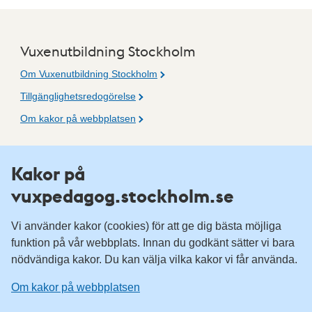
Vuxenutbildning Stockholm
Om Vuxenutbildning Stockholm
Tillgänglighetsredogörelse
Om kakor på webbplatsen
Fler resurser
Kakor på
vuxpedagog.stockholm.se
Vuxenutbildning Stockholm
Komvux Stockholm
Vi använder kakor (cookies) för att ge dig bästa möjliga
Information för leverantörsskolor
funktion på vår webbplats. Innan du godkänt sätter vi bara
nödvändiga kakor. Du kan välja vilka kakor vi får använda.
Sociala medier
Om kakor på webbplatsen
Vuxenutbildning Stockholm, Facebook