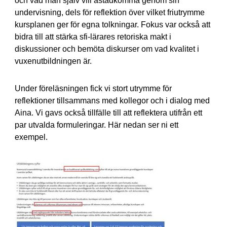
och vad man själv vill åstadkomma genom sin
undervisning, dels för reflektion över vilket friutrymme
kursplanen ger för egna tolkningar. Fokus var också att
bidra till att stärka sfi-lärares retoriska makt i
diskussioner och bemöta diskurser om vad kvalitet i
vuxenutbildningen är.
Under föreläsningen fick vi stort utrymme för
reflektioner tillsammans med kollegor och i dialog med
Aina. Vi gavs också tillfälle till att reflektera utifrån ett
par utvalda formuleringar. Här nedan ser ni ett
exempel.