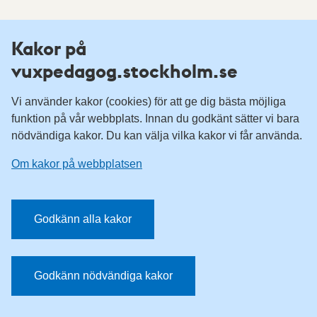
Fler resurser
Kakor på
vuxpedagog.stockholm.se
Vuxenutbildning Stockholm
Komvux Stockholm
Vi använder kakor (cookies) för att ge dig bästa möjliga
Information för leverantörsskolor
funktion på vår webbplats. Innan du godkänt sätter vi bara
nödvändiga kakor. Du kan välja vilka kakor vi får använda.
Sociala medier
Om kakor på webbplatsen
Vuxenutbildning Stockholm, Facebook
Vuxenutbildning Stockholm, Instagram
Har du tips på vad vi borde publicera på webbplatsen? Mejla
Godkänn alla kakor
redaktionen.
E-post:
vuxpedagog@stockholm.se
Godkänn nödvändiga kakor