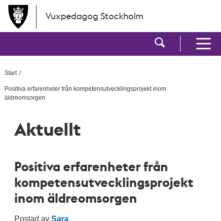
Hoppa till huvudinnehållet
Vuxpedagog Stockholm
Visa sökf
Visa men
Start
Positiva erfarenheter från kompetensutvecklingsprojekt inom
äldreomsorgen
Aktuellt
Positiva erfarenheter från
kompetensutvecklingsprojekt
inom äldreomsorgen
Postad av
Sara