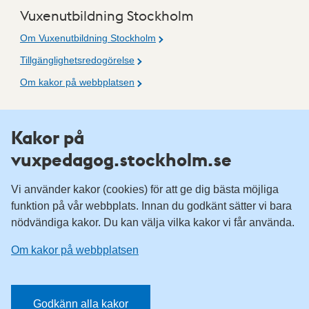
Vuxenutbildning Stockholm
Om Vuxenutbildning Stockholm
Tillgänglighetsredogörelse
Om kakor på webbplatsen
Fler resurser
Kakor på
vuxpedagog.stockholm.se
Vuxenutbildning Stockholm
Komvux Stockholm
Vi använder kakor (cookies) för att ge dig bästa möjliga
Information för leverantörsskolor
funktion på vår webbplats. Innan du godkänt sätter vi bara
nödvändiga kakor. Du kan välja vilka kakor vi får använda.
Sociala medier
Om kakor på webbplatsen
Vuxenutbildning Stockholm, Facebook
Vuxenutbildning Stockholm, Instagram
Har du tips på vad vi borde publicera på webbplatsen? Mejla
Godkänn alla kakor