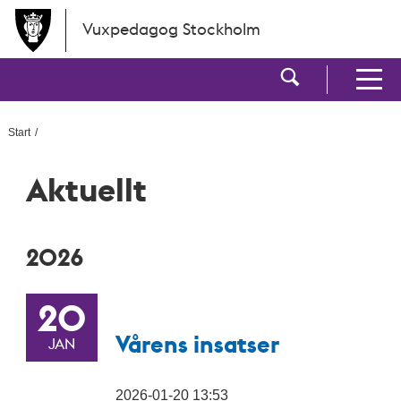
Hoppa till huvudinnehållet
Vuxpedagog Stockholm
Visa sökf
Visa men
Start
Aktuellt
2026
20
Vårens insatser
JAN
2026-01-20 13:53