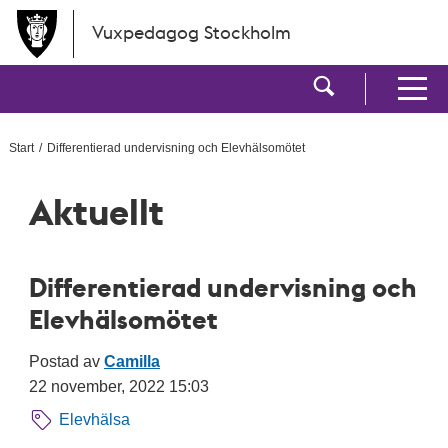
Hoppa till huvudinnehållet
Vuxpedagog Stockholm
Visa sökf
Visa men
Start
Differentierad undervisning och Elevhälsomötet
Aktuellt
Differentierad undervisning och
Elevhälsomötet
Postad av
Camilla
22 november, 2022 15:03
Elevhälsa