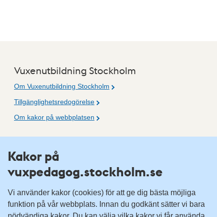
Vuxenutbildning Stockholm
Om Vuxenutbildning Stockholm
Tillgänglighetsredogörelse
Om kakor på webbplatsen
Fler resurser
Kakor på
vuxpedagog.stockholm.se
Vuxenutbildning Stockholm
Komvux Stockholm
Vi använder kakor (cookies) för att ge dig bästa möjliga
Information för leverantörsskolor
funktion på vår webbplats. Innan du godkänt sätter vi bara
nödvändiga kakor. Du kan välja vilka kakor vi får använda.