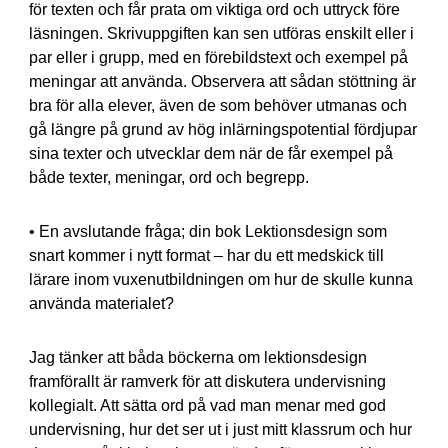
för texten och får prata om viktiga ord och uttryck före
läsningen. Skrivuppgiften kan sen utföras enskilt eller i
par eller i grupp, med en förebildstext och exempel på
meningar att använda. Observera att sådan stöttning är
bra för alla elever, även de som behöver utmanas och
gå längre på grund av hög inlärningspotential fördjupar
sina texter och utvecklar dem när de får exempel på
både texter, meningar, ord och begrepp.
• En avslutande fråga; din bok Lektionsdesign som
snart kommer i nytt format – har du ett medskick till
lärare inom vuxenutbildningen om hur de skulle kunna
använda materialet?
Jag tänker att båda böckerna om lektionsdesign
framförallt är ramverk för att diskutera undervisning
kollegialt. Att sätta ord på vad man menar med god
undervisning, hur det ser ut i just mitt klassrum och hur