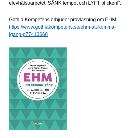
elevhälsoarbetet; SÄNK tempot och LYFT blicken!”.
Gothia Kompetens erbjuder provläsning om EHM:
https://www.gothiakompetens.se/ehm-att-komma-
igang-p77413660