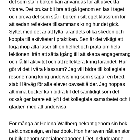
det som står i boken kan användas för att utveckla
vidare. Det brukar bli bra att gå igenom en fas i taget
och pröva det som står i boken i sitt eget klassrum för
att sedan reflektera tillsammans kring hur det gick.
Syftet med det är att lyfta lärandets olika skeden och
koppla till aktiviteter i praktiken. Sen är det viktigt att
foga ihop alla faser till en helhet och prata om hela
lektionen, från att sätta igång till att skapa engagemang
och få till aktivitet och att reflektera kring lärandet. Hur
gör vi det i våra klassrum? Jag vill bidra till kollegiala
resonemang kring undervisning som skapar en bred,
stabil lärväg för alla elever oavsett ålder. Jag hoppas
att mina böcker kan bidra till det samtidigt som det
också ger lärare ett lyft i det kollegiala samarbetet och i
glädjen med att undervisa.
För många är Helena Wallberg bekant genom sin bok
Lektionsdesign, en handbok. Hon har även nått en stor
publik genom specialpedagogen | Det inkluderande