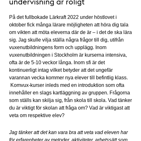
undervisning är roligt
På det fullbokade Lärkraft 2022 under höstlovet i
oktober fick många lärare möjligheten att höra dig tala
om vikten att möta eleverna där de är – i det de ska lära
sig. Jag skulle vilja ställa några frågor till dig, utifrån
vuxenutbildningens form och upplägg. Inom
vuxenutbildningen i Stockholm är kurserna intensiva,
ofta är de 5-10 veckor långa. Inom sfi är det
kontinuerligt intag vilket betyder att det ungefär
varannan vecka kommer nya elever till befintlig klass.
Komvux-kurser inleds med en introduktion som ofta
innehåller en slags kartläggning av gruppen. Frågorna
som ställs kan skilja sig, från skola till skola. Vad tänker
du är viktigt för skolan att fråga om? Vad är viktigast att
veta om respektive elev?
Jag tänker att det kan vara bra att veta vad eleven har
för erfarenheter av metoder, aktiviteter, arbetssätt som