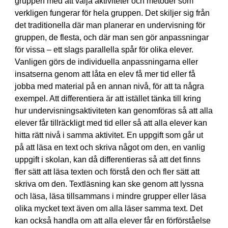
gruppen med att välja aktiviteter och metoder som
verkligen fungerar för hela gruppen. Det skiljer sig från
det traditionella där man planerar en undervisning för
gruppen, de flesta, och där man sen gör anpassningar
för vissa – ett slags parallella spår för olika elever.
Vanligen görs de individuella anpassningarna eller
insatserna genom att låta en elev få mer tid eller få
jobba med material på en annan nivå, för att ta några
exempel. Att differentiera är att istället tänka till kring
hur undervisningsaktiviteten kan genomföras så att alla
elever får tillräckligt med tid eller så att alla elever kan
hitta rätt nivå i samma aktivitet. En uppgift som går ut
på att läsa en text och skriva något om den, en vanlig
uppgift i skolan, kan då differentieras så att det finns
fler sätt att läsa texten och förstå den och fler sätt att
skriva om den. Textläsning kan ske genom att lyssna
och läsa, läsa tillsammans i mindre grupper eller läsa
olika mycket text även om alla läser samma text. Det
kan också handla om att alla elever får en förförståelse