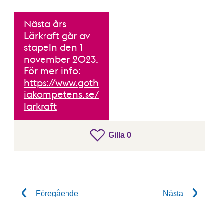
Nästa års
Lärkraft går av
stapeln den 1
november 2023.
För mer info:
https://www.goth
iakompetens.se/
larkraft
gillar inlägget
Gilla
0
Gilla inlägget
Föregående
Nästa