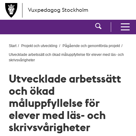
Hoppa till huvudinnehållet
Vuxpedagog Stockholm
Visa sökf
Visa men
Start
Projekt och utveckling
Pågående och genomförda projekt
Utvecklade arbetssätt och ökad måluppfyllelse för elever med läs- och
skrivsvårigheter
Utvecklade arbetssätt
och ökad
måluppfyllelse för
elever med läs- och
skrivsvårigheter