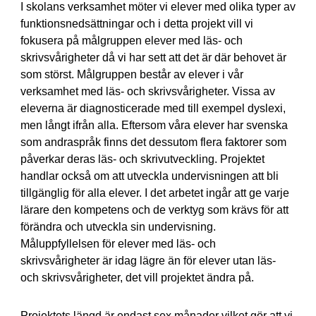
I skolans verksamhet möter vi elever med olika typer av
funktionsnedsättningar och i detta projekt vill vi
fokusera på målgruppen elever med läs- och
skrivsvårigheter då vi har sett att det är där behovet är
som störst. Målgruppen består av elever i vår
verksamhet med läs- och skrivsvårigheter. Vissa av
eleverna är diagnosticerade med till exempel dyslexi,
men långt ifrån alla. Eftersom våra elever har svenska
som andraspråk finns det dessutom flera faktorer som
påverkar deras läs- och skrivutveckling. Projektet
handlar också om att utveckla undervisningen att bli
tillgänglig för alla elever. I det arbetet ingår att ge varje
lärare den kompetens och de verktyg som krävs för att
förändra och utveckla sin undervisning.
Måluppfyllelsen för elever med läs- och
skrivsvårigheter är idag lägre än för elever utan läs-
och skrivsvårigheter, det vill projektet ändra på.
Projektets längd är endast sex månader vilket gör att vi