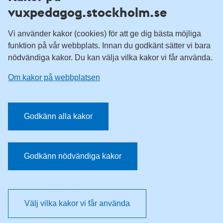
vuxpedagog.stockholm.se
Vuxenutbildning Stockholm
Komvux Stockholm
Vi använder kakor (cookies) för att ge dig bästa möjliga
Information för leverantörsskolor
funktion på vår webbplats. Innan du godkänt sätter vi bara
nödvändiga kakor. Du kan välja vilka kakor vi får använda.
Sociala medier
Om kakor på webbplatsen
Vuxenutbildning Stockholm, Facebook
Vuxenutbildning Stockholm, Instagram
Har du tips på vad vi borde publicera på webbplatsen? Mejla
Godkänn alla kakor
redaktionen.
E-post:
vuxpedagog@stockholm.se
Godkänn nödvändiga kakor
Välj vilka kakor vi får använda