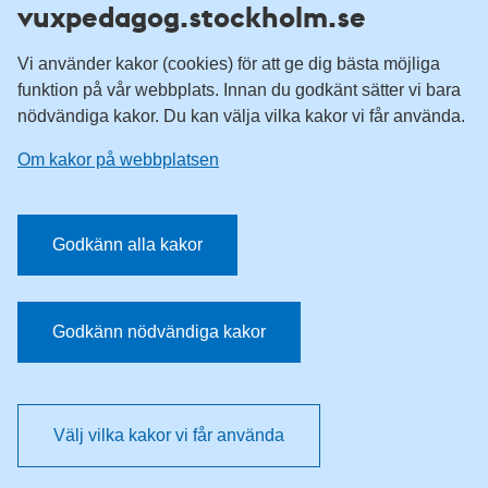
vuxpedagog.stockholm.se
Vuxenutbildning Stockholm
Komvux Stockholm
Vi använder kakor (cookies) för att ge dig bästa möjliga
Information för leverantörsskolor
funktion på vår webbplats. Innan du godkänt sätter vi bara
nödvändiga kakor. Du kan välja vilka kakor vi får använda.
Sociala medier
Om kakor på webbplatsen
Vuxenutbildning Stockholm, Facebook
Vuxenutbildning Stockholm, Instagram
Har du tips på vad vi borde publicera på webbplatsen? Mejla
Godkänn alla kakor
redaktionen.
E-post:
vuxpedagog@stockholm.se
Godkänn nödvändiga kakor
Välj vilka kakor vi får använda