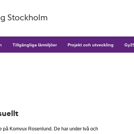
g Stockholm
n
Tillgängliga lärmiljöer
Projekt och utveckling
Gy25
suellt
re på Komvux Rosenlund. De har under två och