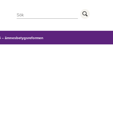
Sök
Utför sö
 – ämnesbetygsreformen