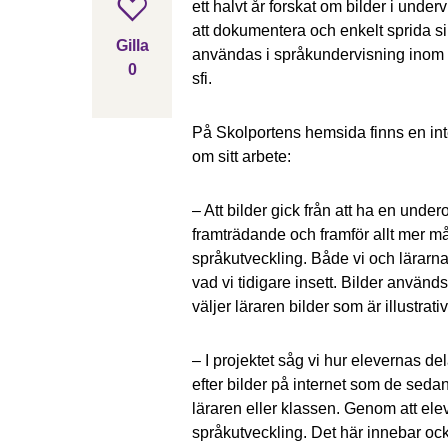
ett halvt år forskat om bilder i under
Gilla inlägget
att dokumentera och enkelt sprida sin
Gilla
användas i språkundervisning inom
0
sfi.
gillar inlägget
På Skolportens hemsida finns en int
om sitt arbete:
– Att bilder gick från att ha en under
framträdande och framför allt mer må
språkutveckling. Både vi och lärarna 
vad vi tidigare insett. Bilder används 
väljer läraren bilder som är illustrati
– I projektet såg vi hur elevernas de
efter bilder på internet som de sedan 
läraren eller klassen. Genom att el
språkutveckling. Det här innebar ock