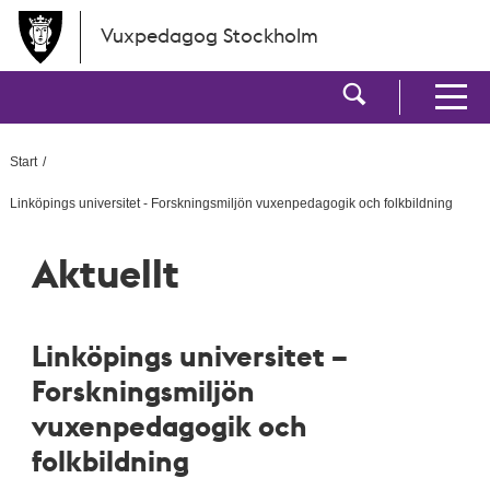
Hoppa till huvudinnehållet
Vuxpedagog Stockholm
Visa sökf
Visa men
Start
Linköpings universitet - Forskningsmiljön vuxenpedagogik och folkbildning
Aktuellt
Linköpings universitet –
Forskningsmiljön
vuxenpedagogik och
folkbildning