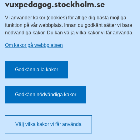
vuxpedagog.stockholm.se
Vuxenutbildning Stockholm
Komvux Stockholm
Vi använder kakor (cookies) för att ge dig bästa möjliga
Information för leverantörsskolor
funktion på vår webbplats. Innan du godkänt sätter vi bara
nödvändiga kakor. Du kan välja vilka kakor vi får använda.
Sociala medier
Om kakor på webbplatsen
Vuxenutbildning Stockholm, Facebook
Vuxenutbildning Stockholm, Instagram
Har du tips på vad vi borde publicera på webbplatsen? Mejla
Godkänn alla kakor
redaktionen.
E-post:
vuxpedagog@stockholm.se
Godkänn nödvändiga kakor
Välj vilka kakor vi får använda