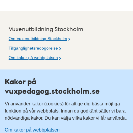
Vuxenutbildning Stockholm
Om Vuxenutbildning Stockholm
Tillgänglighetsredogörelse
Om kakor på webbplatsen
Fler resurser
Kakor på
vuxpedagog.stockholm.se
Vuxenutbildning Stockholm
Komvux Stockholm
Vi använder kakor (cookies) för att ge dig bästa möjliga
Information för leverantörsskolor
funktion på vår webbplats. Innan du godkänt sätter vi bara
nödvändiga kakor. Du kan välja vilka kakor vi får använda.
Sociala medier
Om kakor på webbplatsen