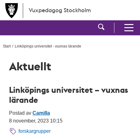
Hoppa till huvudinnehållet
Vuxpedagog Stockholm
Visa sökf
Visa men
Start
Linköpings universitet - vuxnas lärande
Aktuellt
Linköpings universitet – vuxnas
lärande
Postad av
Camilla
8 november, 2023 10:15
forskargrupper