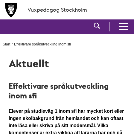
Hoppa till huvudinnehållet
Vuxpedagog Stockholm
Visa sökf
Visa men
Start
Effektivare språkutveckling inom sfi
Aktuellt
Effektivare språkutveckling
inom sfi
Elever på studieväg 1 inom sfi har mycket kort eller
ingen skolbakgrund från hemlandet och kan oftast
inte läsa eller skriva på sitt modersmål. Vilka
kompetenser är extra viktiga att lärarna har och på