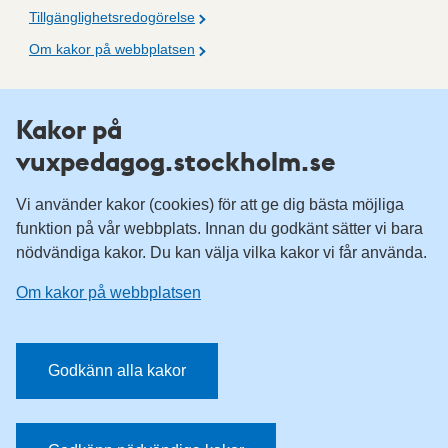
Tillgänglighetsredogörelse
Om kakor på webbplatsen
Fler resurser
Kakor på
vuxpedagog.stockholm.se
Vuxenutbildning Stockholm
Komvux Stockholm
Vi använder kakor (cookies) för att ge dig bästa möjliga
Information för leverantörsskolor
funktion på vår webbplats. Innan du godkänt sätter vi bara
nödvändiga kakor. Du kan välja vilka kakor vi får använda.
Sociala medier
Om kakor på webbplatsen
Vuxenutbildning Stockholm, Facebook
Vuxenutbildning Stockholm, Instagram
Har du tips på vad vi borde publicera på webbplatsen? Mejla
Godkänn alla kakor
redaktionen.
E-post:
vuxpedagog@stockholm.se