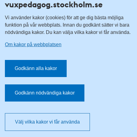
vuxpedagog.stockholm.se
Vuxenutbildning Stockholm
Komvux Stockholm
Vi använder kakor (cookies) för att ge dig bästa möjliga
Information för leverantörsskolor
funktion på vår webbplats. Innan du godkänt sätter vi bara
nödvändiga kakor. Du kan välja vilka kakor vi får använda.
Sociala medier
Om kakor på webbplatsen
Vuxenutbildning Stockholm, Facebook
Vuxenutbildning Stockholm, Instagram
Har du tips på vad vi borde publicera på webbplatsen? Mejla
Godkänn alla kakor
redaktionen.
E-post:
vuxpedagog@stockholm.se
Godkänn nödvändiga kakor
Välj vilka kakor vi får använda