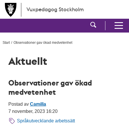
Hoppa till huvudinnehållet
Vuxpedagog Stockholm
Visa sökf
Visa men
Start
Observationer gav ökad medvetenhet
Aktuellt
Observationer gav ökad
medvetenhet
Postad av
Camilla
7 november, 2023 16:20
Språkutvecklande arbetssätt