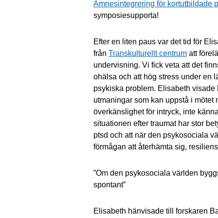
Ämnesintegrering för kortutbildade p
symposiesupporta!
Efter en liten paus var det tid för 
från
Transkulturellt centrum
att före
undervisning. Vi fick veta att det fi
ohälsa och att hög stress under en l
psykiska problem. Elisabeth visade h
utmaningar som kan uppstå i mötet 
överkänslighet för intryck, inte känna 
situationen efter traumat har stor bet
ptsd och att när den psykosociala v
förmågan att återhämta sig, resiliens
”Om den psykosociala världen byggs
spontant”
Elisabeth hänvisade till forskaren Ba