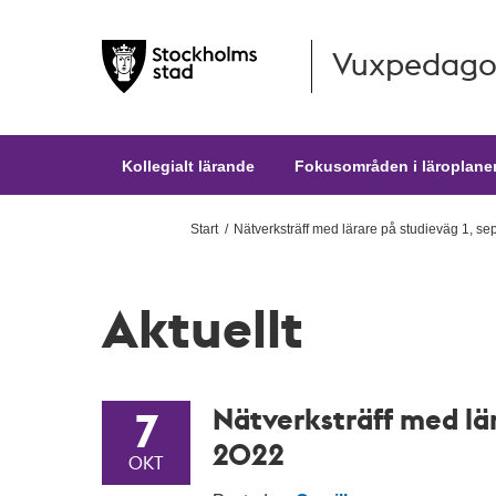
Vuxpedago
Hoppa till huvudinnehållet
Kollegialt lärande
Fokusområden i läroplane
Start
Nätverksträff med lärare på studieväg 1, s
Aktuellt
Nätverksträff med lä
7
2022
OKT