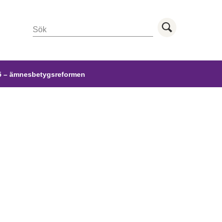
Sök
Utför sö
 – ämnesbetygsreformen