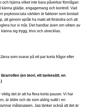
p och hjärna vilket inte bara påverkar förmågan
att känna glädje, engagemang och kontroll. Vad
den psykosociala världen är faktorer som bostad
 att genom språk ha makt att förändra och att
lera hur vi mår. Det handlar även om vikten av
nna sig trygg, trivs och utvecklas.
 Järva som svarar på ett par korta frågor efter
ärarrollen (en teori, ett tankesätt, en
…)
iktig det är att ha flera korta pauser. Vi har
 är äldre och de som aldrig suttit i en
r gynnar målgruppen. Jag tänker också att det är