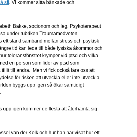
å sfi
. Vi kommer sitta bänkade och
Elisabeth Bakke, socionom och leg. Psykoterapeut
läsa under rubriken Traumamedveten
nns ett starkt samband mellan stress och psykisk
ängre tid kan leda till både fysiska åkommor och
ur toleransfönstret krymper vid ptsd och vilka
med en person som lider av ptsd som
tillit till andra. Men vi fick också lära oss att
ydelse för risken att utveckla eller inte utveckla
ärlden byggs upp igen så ökar samtidigt
.
 upp igen kommer de flesta att återhämta sig
ssel van der Kolk och hur han har visat hur ett