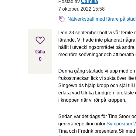
Postad av
Camilla
7 oktober, 2022 15:58
Nätverksträff med lärare på stu
Den 23 september höll vi vår femte 
lärande. Vi hade inte planerat några
Gilla inlägget
hållit i utvecklingsområdet på andra 
Gilla
med rörelseövningar och att berätta
0
gillar inlägget
Denna gång startade vi upp med en 
frukostmackan fick vi sukta över lite 
Singewalds hjälp kropp och själ till
erfara vad Ulrika Lindgren föreläste 
i knoppen när vi rör på kroppen.
Sedan var det dags för Tina Stoor oc
generalrepetition inför
Symposium 
Tina och Fredrik presentera Sfi med