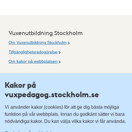
Vuxenutbildning Stockholm
Om Vuxenutbildning Stockholm
Tillgänglighetsredogörelse
Om kakor på webbplatsen
Fler resurser
Kakor på
vuxpedagog.stockholm.se
Vuxenutbildning Stockholm
Komvux Stockholm
Vi använder kakor (cookies) för att ge dig bästa möjliga
Information för leverantörsskolor
funktion på vår webbplats. Innan du godkänt sätter vi bara
nödvändiga kakor. Du kan välja vilka kakor vi får använda.