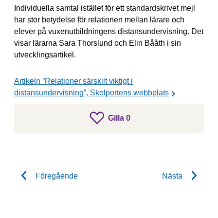
Individuella samtal istället för ett standardskrivet mejl
har stor betydelse för relationen mellan lärare och
elever på vuxenutbildningens distansundervisning.
Det
visar lärarna Sara Thorslund och Elin Bååth i sin
utvecklingsartikel.
Artikeln ”Relationer särskilt viktigt i
distansundervisning”, Skolportens webbplats
gillar inlägget
Gilla
0
Gilla inlägget
Föregående
Nästa