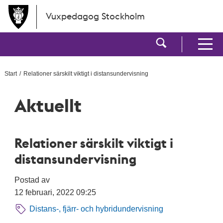
Hoppa till huvudinnehållet
Vuxpedagog Stockholm
Visa sökf
Visa men
Start
Relationer särskilt viktigt i distansundervisning
Aktuellt
Relationer särskilt viktigt i
distansundervisning
Postad av
12 februari, 2022 09:25
Distans-, fjärr- och hybridundervisning