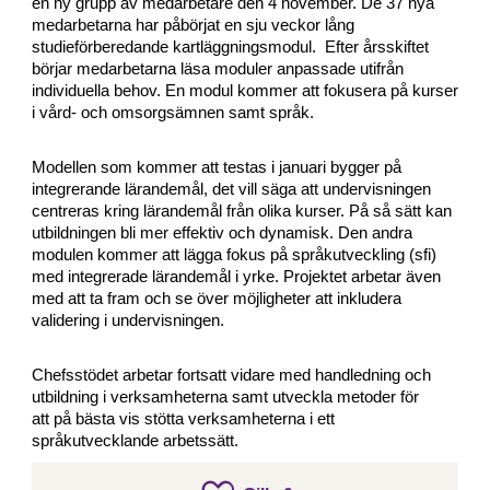
en ny grupp
av medarbetare
den 4 november.
De
37 nya
medarbetarna
har påbörjat en sju veckor lång
studieförberedande
kartläggnings
modul. Efter årsskiftet
börjar
medarbetarna läsa moduler anpassade utifrån
individuella behov. En modul kommer att fokusera på
kurser
i vård- och omsorgsämnen samt språk.
Modellen som kommer att testas i januari bygger på
integrerande lärandemål, det vill säga att undervisningen
centreras kring lärandemål från olika kurser
. P
å så sätt kan
utbildningen bli mer effektiv och dynamisk.
Den andra
modulen kommer att lägga fokus på språkutveckling (sfi)
med integrerade lärandemål i yrke. Projektet
arbetar även
med att
ta fram och se över möjligheter att
inkludera
validering i undervisningen.
Chefsstödet
arbet
ar fortsatt vidare med handledning och
utbildning i verksamheterna samt utveckla
metoder för
att
på bästa vis
stötta verksamheterna i ett
språkutvecklande arbetssätt
.