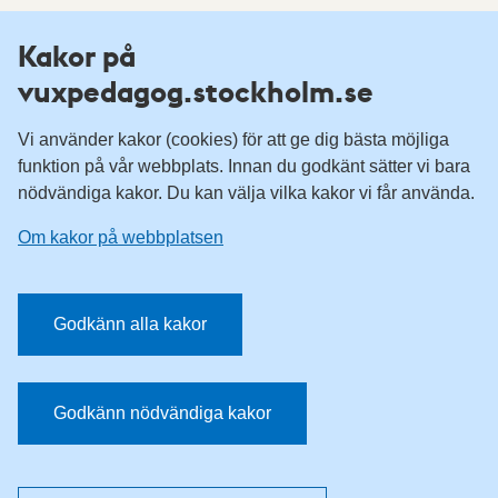
Fler resurser
Kakor på
vuxpedagog.stockholm.se
Vuxenutbildning Stockholm
Komvux Stockholm
Vi använder kakor (cookies) för att ge dig bästa möjliga
Information för leverantörsskolor
funktion på vår webbplats. Innan du godkänt sätter vi bara
nödvändiga kakor. Du kan välja vilka kakor vi får använda.
Sociala medier
Om kakor på webbplatsen
Vuxenutbildning Stockholm, Facebook
Vuxenutbildning Stockholm, Instagram
Har du tips på vad vi borde publicera på webbplatsen? Mejla
Godkänn alla kakor
redaktionen.
E-post:
vuxpedagog@stockholm.se
Godkänn nödvändiga kakor