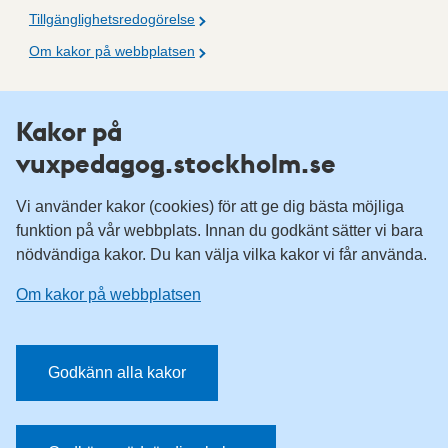
Tillgänglighetsredogörelse
Om kakor på webbplatsen
Fler resurser
Kakor på
vuxpedagog.stockholm.se
Vuxenutbildning Stockholm
Komvux Stockholm
Vi använder kakor (cookies) för att ge dig bästa möjliga
Information för leverantörsskolor
funktion på vår webbplats. Innan du godkänt sätter vi bara
nödvändiga kakor. Du kan välja vilka kakor vi får använda.
Sociala medier
Om kakor på webbplatsen
Vuxenutbildning Stockholm, Facebook
Vuxenutbildning Stockholm, Instagram
Har du tips på vad vi borde publicera på webbplatsen? Mejla
Godkänn alla kakor
redaktionen.
E-post:
vuxpedagog@stockholm.se