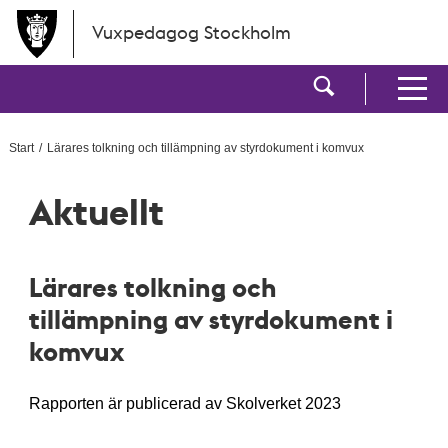
Hoppa till huvudinnehållet
Vuxpedagog Stockholm
Visa sökf
Visa men
Start
Lärares tolkning och tillämpning av styrdokument i komvux
Aktuellt
Lärares tolkning och
tillämpning av styrdokument i
komvux
Rapporten är publicerad av Skolverket 2023