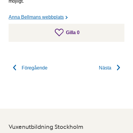
möjligt.
Anna Bellmans webbplats
gillar inlägget
Gilla
0
Gilla inlägget
Föregående
Nästa
Vuxenutbildning Stockholm