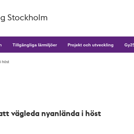
g Stockholm
n
Tillgängliga lärmiljöer
Projekt och utveckling
Gy25
i höst
– att vägleda nyanlända i höst