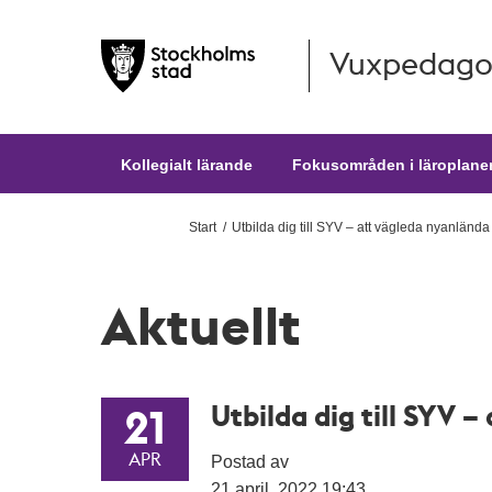
Vuxpedago
Hoppa till huvudinnehållet
Kollegialt lärande
Fokusområden i läroplane
Start
Utbilda dig till SYV – att vägleda nyanlända 
Aktuellt
Utbilda dig till SYV 
21
APR
Postad av
21 april, 2022 19:43