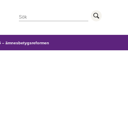
Sök
Utför sö
 – ämnesbetygsreformen