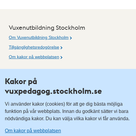
Vuxenutbildning Stockholm
Om Vuxenutbildning Stockholm
Tillgänglighetsredogörelse
Om kakor på webbplatsen
Fler resurser
Kakor på
vuxpedagog.stockholm.se
Vuxenutbildning Stockholm
Komvux Stockholm
Vi använder kakor (cookies) för att ge dig bästa möjliga
Information för leverantörsskolor
funktion på vår webbplats. Innan du godkänt sätter vi bara
nödvändiga kakor. Du kan välja vilka kakor vi får använda.
Sociala medier
Om kakor på webbplatsen