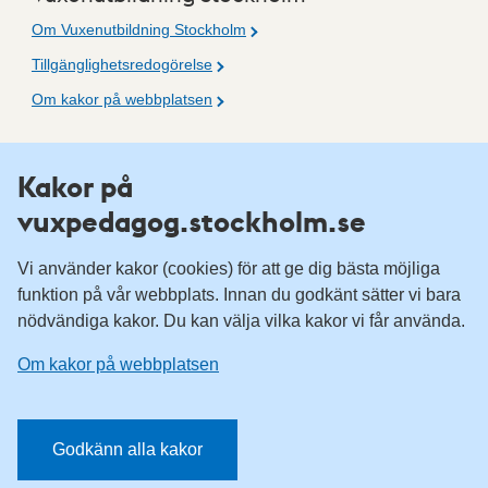
Om Vuxenutbildning Stockholm
Tillgänglighetsredogörelse
Om kakor på webbplatsen
Fler resurser
Kakor på
vuxpedagog.stockholm.se
Vuxenutbildning Stockholm
Komvux Stockholm
Vi använder kakor (cookies) för att ge dig bästa möjliga
Information för leverantörsskolor
funktion på vår webbplats. Innan du godkänt sätter vi bara
nödvändiga kakor. Du kan välja vilka kakor vi får använda.
Sociala medier
Om kakor på webbplatsen
Vuxenutbildning Stockholm, Facebook
Vuxenutbildning Stockholm, Instagram
Har du tips på vad vi borde publicera på webbplatsen? Mejla
Godkänn alla kakor
redaktionen.