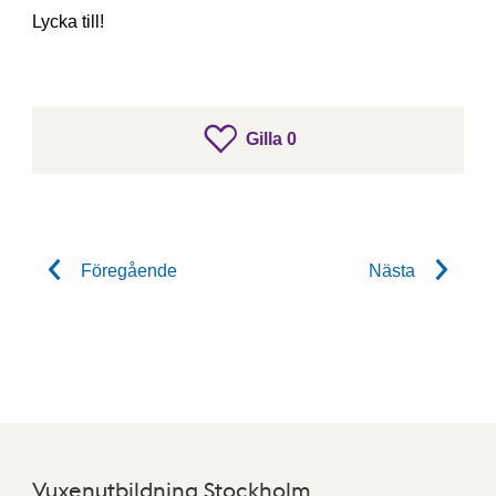
Lycka till!
gillar inlägget
Gilla
0
Gilla inlägget
Föregående
Nästa
Vuxenutbildning Stockholm