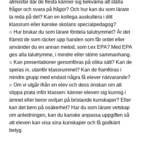
atmosfär där de flesta känner sig bekväma att ställa
frågor och svara på frågor? Och hur kan du som lärare
ta reda på det? Kan en kollega auskultera i ditt
klassrum eller kanske skolans specialpedagog?
○ Hur brukar du som lärare fördela talutrymmet? Är det
främst de som räcker upp handen som får ordet eller
använder du en annan metod, som t.ex EPA? Med EPA
ges alla talutrymme, i mindre eller större sammanhang.
○ Kan presentationer genomföras på olika sätt? Kan de
spelas in, utanför klassrummet? Kan de framföras i
mindre grupp med endast några få elever närvarande?
○ Om vi utgår ifrån en elev och dess önskan om att
slippa prata inför klassen: känner eleven sig kunnig i
ämnet eller beror oviljan på bristande kunskaper? Eller
kan det bero på osäkerhet? Har du som lärare vetskap
om anledningen, kan du kanske anpassa uppgiften så
att eleven kan visa sina kunskaper och få godkänt
betyg.