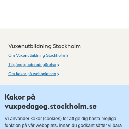
Vuxenutbildning Stockholm
Om Vuxenutbildning Stockholm
Tillgänglighetsredogörelse
Om kakor på webbplatsen
Fler resurser
Kakor på
vuxpedagog.stockholm.se
Vuxenutbildning Stockholm
Komvux Stockholm
Vi använder kakor (cookies) för att ge dig bästa möjliga
Information för leverantörsskolor
funktion på vår webbplats. Innan du godkänt sätter vi bara