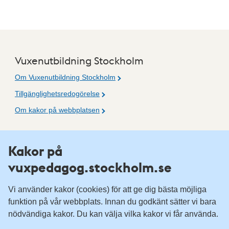
Vuxenutbildning Stockholm
Om Vuxenutbildning Stockholm
Tillgänglighetsredogörelse
Om kakor på webbplatsen
Fler resurser
Kakor på
vuxpedagog.stockholm.se
Vuxenutbildning Stockholm
Komvux Stockholm
Vi använder kakor (cookies) för att ge dig bästa möjliga
Information för leverantörsskolor
funktion på vår webbplats. Innan du godkänt sätter vi bara
nödvändiga kakor. Du kan välja vilka kakor vi får använda.