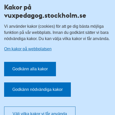
Fler resurser
Kakor på
vuxpedagog.stockholm.se
Vuxenutbildning Stockholm
Komvux Stockholm
Vi använder kakor (cookies) för att ge dig bästa möjliga
Information för leverantörsskolor
funktion på vår webbplats. Innan du godkänt sätter vi bara
nödvändiga kakor. Du kan välja vilka kakor vi får använda.
Sociala medier
Om kakor på webbplatsen
Vuxenutbildning Stockholm, Facebook
Vuxenutbildning Stockholm, Instagram
Har du tips på vad vi borde publicera på webbplatsen? Mejla
Godkänn alla kakor
redaktionen.
E-post:
vuxpedagog@stockholm.se
Godkänn nödvändiga kakor
Välj vilka kakor vi får använda