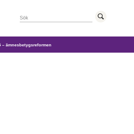
Sök
Utför sö
 – ämnesbetygsreformen