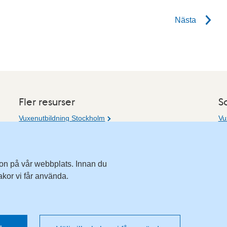
Nästa
Fler resurser
S
Vuxenutbildning Stockholm
Vu
Vu
Komvux Stockholm
Ha
Information för leverantörsskolor
Me
E-
tion på vår webbplats. Innan du
akor vi får använda.