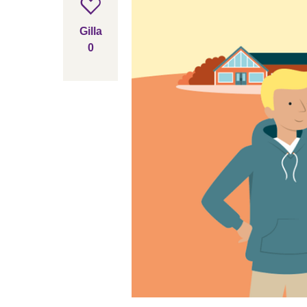
Gilla inlägget
Gilla
0
gillar inlägget