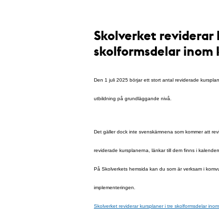
Skolverket reviderar 
skolformsdelar inom
Den 1 juli 2025 börjar ett stort antal reviderade kurs
utbildning på grundläggande nivå.
Det gäller dock inte svenskämnena som kommer att rev
reviderade kursplanerna, länkar till dem finns i kalen
På Skolverkets hemsida kan du som är verksam i komvux
implementeringen.
Skolverket reviderar kursplaner i tre skolformsdelar in