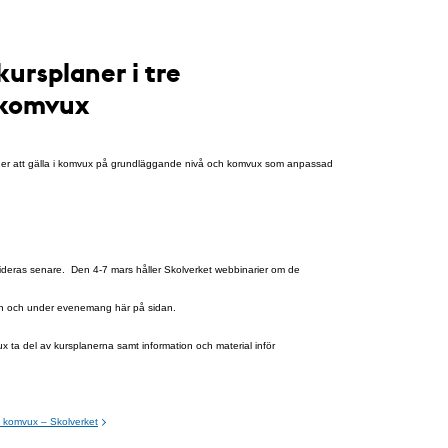
kursplaner i tre
 komvux
planer att gälla i komvux på grundläggande nivå och komvux som anpassad
ideras senare. Den 4-7 mars håller Skolverket webbinarier om de
dern och under evenemang här på sidan.
 ta del av kursplanerna samt information och material inför
om komvux – Skolverket