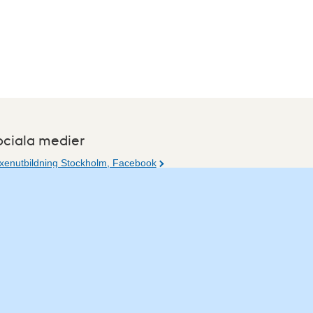
ociala medier
xenutbildning Stockholm, Facebook
xenutbildning Stockholm, Instagram
r du tips på vad vi borde publicera på webbplatsen?
jla redaktionen.
post:
vuxpedagog@stockholm.se