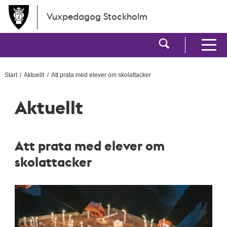
Hoppa till huvudinnehållet
Vuxpedagog Stockholm
Visa sökf
Visa men
Start
Aktuellt
Att prata med elever om skolattacker
Aktuellt
Att prata med elever om
skolattacker