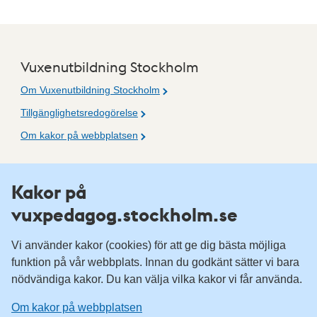
Vuxenutbildning Stockholm
Om Vuxenutbildning Stockholm
Tillgänglighetsredogörelse
Om kakor på webbplatsen
Fler resurser
Kakor på
vuxpedagog.stockholm.se
Vuxenutbildning Stockholm
Komvux Stockholm
Vi använder kakor (cookies) för att ge dig bästa möjliga
Information för leverantörsskolor
funktion på vår webbplats. Innan du godkänt sätter vi bara
nödvändiga kakor. Du kan välja vilka kakor vi får använda.
Sociala medier
Om kakor på webbplatsen