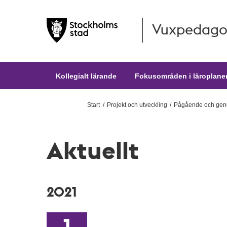
Vuxpedago
Hoppa till huvudinnehållet
Kollegialt lärande
Fokusområden i läroplane
Start
Projekt och utveckling
Pågående och geno
Aktuellt
2021
1