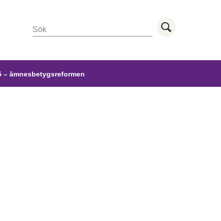
Sök
Utför sö
 – ämnesbetygsreformen