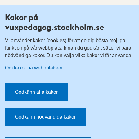
Fler resurser
Kakor på
vuxpedagog.stockholm.se
Vuxenutbildning Stockholm
Komvux Stockholm
Vi använder kakor (cookies) för att ge dig bästa möjliga
Information för leverantörsskolor
funktion på vår webbplats. Innan du godkänt sätter vi bara
nödvändiga kakor. Du kan välja vilka kakor vi får använda.
Sociala medier
Om kakor på webbplatsen
Vuxenutbildning Stockholm, Facebook
Vuxenutbildning Stockholm, Instagram
Har du tips på vad vi borde publicera på webbplatsen? Mejla
Godkänn alla kakor
redaktionen.
E-post:
vuxpedagog@stockholm.se
Godkänn nödvändiga kakor