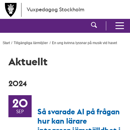
Hoppa till huvudinnehållet
Vuxpedagog Stockholm
Visa sökf
Visa men
Start
Tillgängliga lärmiljöer
En ung kvinna lyssnar på musik vid havet
Aktuellt
2024
20
Så svarade AI på frågan
SEP
hur kan lärare
integrera jämställdhet i