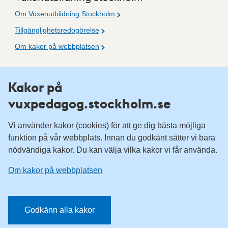
Om Vuxenutbildning Stockholm
Tillgänglighetsredogörelse
Om kakor på webbplatsen
Fler resurser
Kakor på
vuxpedagog.stockholm.se
Vuxenutbildning Stockholm
Komvux Stockholm
Vi använder kakor (cookies) för att ge dig bästa möjliga
Information för leverantörsskolor
funktion på vår webbplats. Innan du godkänt sätter vi bara
nödvändiga kakor. Du kan välja vilka kakor vi får använda.
Sociala medier
Om kakor på webbplatsen
Vuxenutbildning Stockholm, Facebook
Vuxenutbildning Stockholm, Instagram
Har du tips på vad vi borde publicera på webbplatsen? Mejla
Godkänn alla kakor
redaktionen.