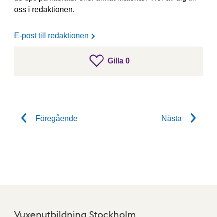
oss i redaktionen.
E-post till redaktionen
gillar inlägget
Gilla
0
Gilla inlägget
Föregående
Nästa
Vuxenutbildning Stockholm