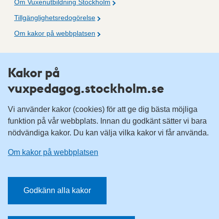
Om Vuxenutbildning Stockholm
Tillgänglighetsredogörelse
Om kakor på webbplatsen
Fler resurser
Kakor på
vuxpedagog.stockholm.se
Vuxenutbildning Stockholm
Komvux Stockholm
Vi använder kakor (cookies) för att ge dig bästa möjliga
Information för leverantörsskolor
funktion på vår webbplats. Innan du godkänt sätter vi bara
nödvändiga kakor. Du kan välja vilka kakor vi får använda.
Sociala medier
Om kakor på webbplatsen
Vuxenutbildning Stockholm, Facebook
Vuxenutbildning Stockholm, Instagram
Har du tips på vad vi borde publicera på webbplatsen? Mejla
Godkänn alla kakor
redaktionen.
E-post:
vuxpedagog@stockholm.se