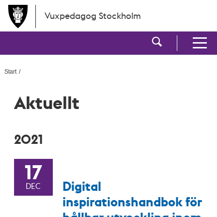
Hoppa till huvudinnehållet
Vuxpedagog Stockholm
Visa sökf
Visa men
Start
Aktuellt
2021
17
Digital
DEC
inspirationshandbok för
hållbar utveckling inom