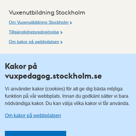
Vuxenutbildning Stockholm
Om Vuxenutbildning Stockholm
Tillgänglighetsredogörelse
Om kakor på webbplatsen
Fler resurser
Kakor på
vuxpedagog.stockholm.se
Vuxenutbildning Stockholm
Komvux Stockholm
Vi använder kakor (cookies) för att ge dig bästa möjliga
Information för leverantörsskolor
funktion på vår webbplats. Innan du godkänt sätter vi bara
nödvändiga kakor. Du kan välja vilka kakor vi får använda.
Sociala medier
Om kakor på webbplatsen
Vuxenutbildning Stockholm, Facebook
Vuxenutbildning Stockholm, Instagram