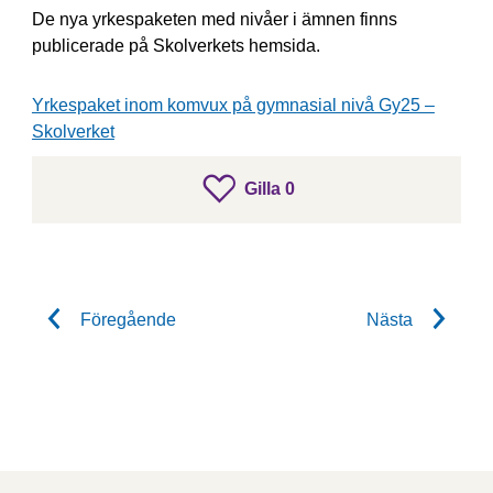
De nya yrkespaketen med nivåer i ämnen finns
publicerade på Skolverkets hemsida.
Yrkespaket inom komvux på gymnasial nivå Gy25 –
Skolverket
gillar inlägget
Gilla
0
Gilla inlägget
Föregående
Nästa