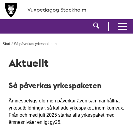
Hoppa till huvudinnehållet
Vuxpedagog Stockholm
Visa sökf
Visa men
Start
Så påverkas yrkespaketen
Aktuellt
Så påverkas yrkespaketen
Ämnesbetygsreformen påverkar även sammanhållna
yrkesutbildningar, så kallade yrkespaket, inom komvux.
Från och med juli 2025 startar alla yrkespaket med
ämnesnivåer enligt gy25.