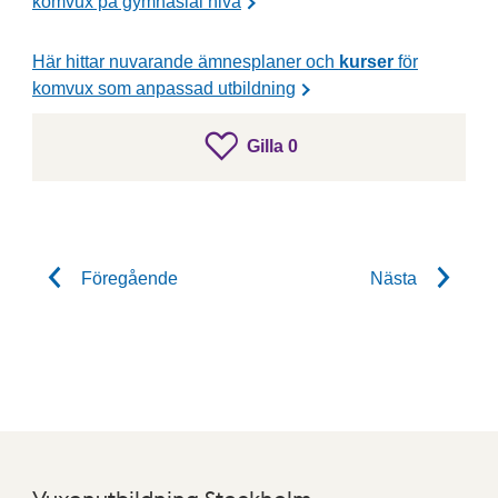
komvux på gymnasial nivå
Här hittar nuvarande ämnesplaner och
kurser
för
komvux som anpassad utbildning
gillar inlägget
Gilla
0
Gilla inlägget
Föregående
Nästa