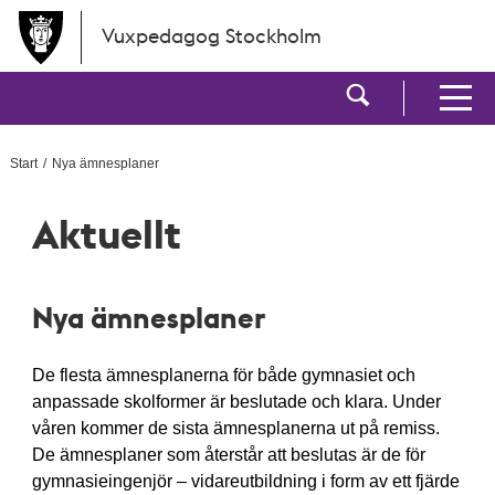
Hoppa till huvudinnehållet
Vuxpedagog Stockholm
Visa sökf
Visa men
Start
Nya ämnesplaner
Aktuellt
Nya ämnesplaner
De flesta ämnesplanerna för både gymnasiet och
anpassade skolformer är beslutade och klara. Under
våren kommer de sista ämnesplanerna ut på remiss.
De ämnesplaner som återstår att beslutas är de för
gymnasieingenjör – vidareutbildning i form av ett fjärde