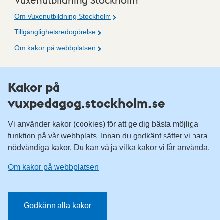
Vuxenutbildning Stockholm
Om Vuxenutbildning Stockholm
Tillgänglighetsredogörelse
Om kakor på webbplatsen
Fler resurser
Kakor på
vuxpedagog.stockholm.se
Vuxenutbildning Stockholm
Komvux Stockholm
Vi använder kakor (cookies) för att ge dig bästa möjliga
Information för leverantörsskolor
funktion på vår webbplats. Innan du godkänt sätter vi bara
nödvändiga kakor. Du kan välja vilka kakor vi får använda.
Sociala medier
Om kakor på webbplatsen
Vuxenutbildning Stockholm, Facebook
Vuxenutbildning Stockholm, Instagram
Har du tips på vad vi borde publicera på webbplatsen? Mejla
Godkänn alla kakor
redaktionen.