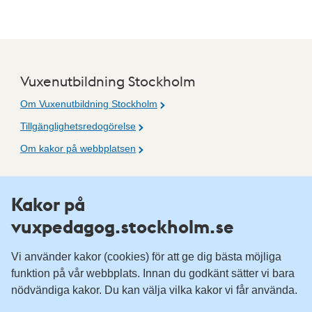
Vuxenutbildning Stockholm
Om Vuxenutbildning Stockholm
Tillgänglighetsredogörelse
Om kakor på webbplatsen
Fler resurser
Kakor på
vuxpedagog.stockholm.se
Vuxenutbildning Stockholm
Komvux Stockholm
Vi använder kakor (cookies) för att ge dig bästa möjliga
Information för leverantörsskolor
funktion på vår webbplats. Innan du godkänt sätter vi bara
nödvändiga kakor. Du kan välja vilka kakor vi får använda.