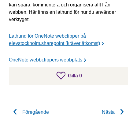
kan spara, kommentera och organisera allt från
webben. Här finns en lathund för hur du använder
verktyget.
Lathund för OneNote webclipper på
elevstockholm.sharepoint (kräver åtkomst)
OneNote webbclippers webbplats
gillar inlägget
Gilla
0
Gilla inlägget
Föregående
Nästa