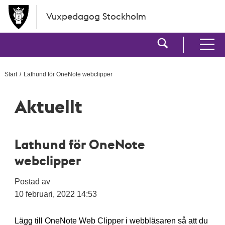
Hoppa till huvudinnehållet
Vuxpedagog Stockholm
Visa sökf
Visa men
Start
Lathund för OneNote webclipper
Aktuellt
Lathund för OneNote
webclipper
Postad av
10 februari, 2022 14:53
Lägg till OneNote Web Clipper i webbläsaren så att du