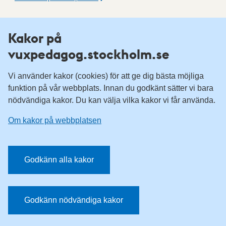
Fler resurser
Kakor på
vuxpedagog.stockholm.se
Vuxenutbildning Stockholm
Komvux Stockholm
Vi använder kakor (cookies) för att ge dig bästa möjliga
Information för leverantörsskolor
funktion på vår webbplats. Innan du godkänt sätter vi bara
nödvändiga kakor. Du kan välja vilka kakor vi får använda.
Sociala medier
Om kakor på webbplatsen
Vuxenutbildning Stockholm, Facebook
Vuxenutbildning Stockholm, Instagram
Har du tips på vad vi borde publicera på webbplatsen? Mejla
Godkänn alla kakor
redaktionen.
E-post:
vuxpedagog@stockholm.se
Godkänn nödvändiga kakor