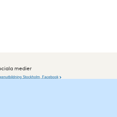
ociala medier
xenutbildning Stockholm, Facebook
xenutbildning Stockholm, Instagram
r du tips på vad vi borde publicera på webbplatsen?
jla redaktionen.
post:
vuxpedagog@stockholm.se