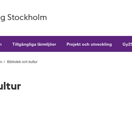
g Stockholm
n
Tillgängliga lärmiljöer
Projekt och utveckling
Gy25
en
Bibliotek och kultur
ultur