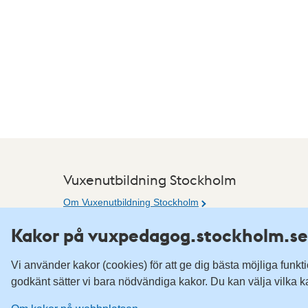
Vuxenutbildning Stockholm
Om Vuxenutbildning Stockholm
Tillgänglighetsredogörelse
Kakor på vuxpedagog.stockholm.se
Om kakor på webbplatsen
Vi använder kakor (cookies) för att ge dig bästa möjliga funk
godkänt sätter vi bara nödvändiga kakor. Du kan välja vilka k