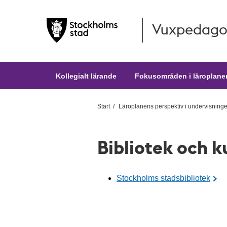
Vuxpedago
Hoppa till huvudinnehållet
Kollegialt lärande
Fokusområden i läroplane
Start
Läroplanens perspektiv i undervisning
Bibliotek och k
Stockholms stadsbibliotek