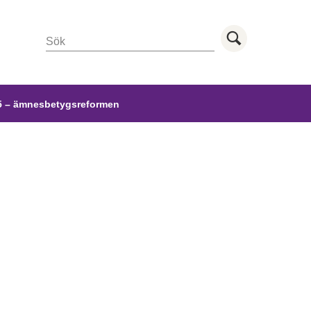
Sök
Utför sö
 – ämnesbetygsreformen