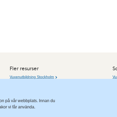
Fler resurser
S
Vuxenutbildning Stockholm
Vu
Vu
Komvux Stockholm
Ha
Information för leverantörsskolor
Me
E-
tion på vår webbplats. Innan du
akor vi får använda.