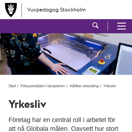
Hoppa till huvudinnehållet
Vuxpedagog Stockholm
Visa sökf
Visa men
Start
Fokusområden i läroplanen
Hållbar utveckling
Yrkesliv
Yrkesliv
Företag har en central roll i arbetet för
att nå Globala målen. Oavsett hur stort