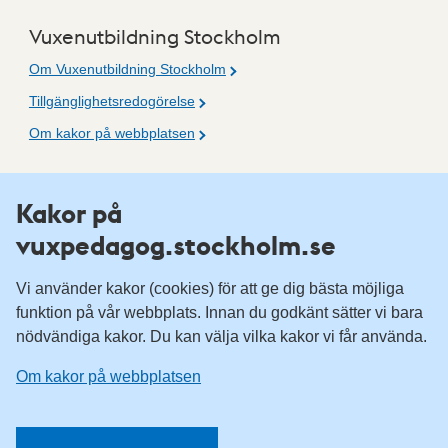
Vuxenutbildning Stockholm
Om Vuxenutbildning Stockholm
Tillgänglighetsredogörelse
Om kakor på webbplatsen
Fler resurser
Kakor på
vuxpedagog.stockholm.se
Vuxenutbildning Stockholm
Komvux Stockholm
Vi använder kakor (cookies) för att ge dig bästa möjliga
Information för leverantörsskolor
funktion på vår webbplats. Innan du godkänt sätter vi bara
nödvändiga kakor. Du kan välja vilka kakor vi får använda.
Sociala medier
Om kakor på webbplatsen
Vuxenutbildning Stockholm, Facebook
Vuxenutbildning Stockholm, Instagram