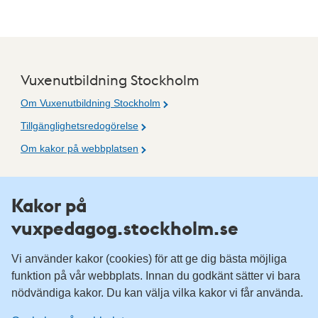
Vuxenutbildning Stockholm
Om Vuxenutbildning Stockholm
Tillgänglighetsredogörelse
Om kakor på webbplatsen
Fler resurser
Kakor på
vuxpedagog.stockholm.se
Vuxenutbildning Stockholm
Komvux Stockholm
Vi använder kakor (cookies) för att ge dig bästa möjliga
Information för leverantörsskolor
funktion på vår webbplats. Innan du godkänt sätter vi bara
nödvändiga kakor. Du kan välja vilka kakor vi får använda.