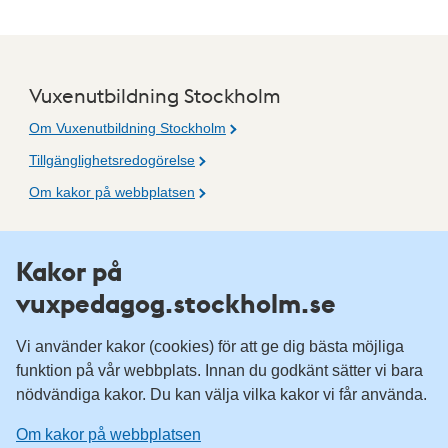
Vuxenutbildning Stockholm
Om Vuxenutbildning Stockholm
Tillgänglighetsredogörelse
Om kakor på webbplatsen
Fler resurser
Kakor på
vuxpedagog.stockholm.se
Vuxenutbildning Stockholm
Komvux Stockholm
Vi använder kakor (cookies) för att ge dig bästa möjliga
Information för leverantörsskolor
funktion på vår webbplats. Innan du godkänt sätter vi bara
nödvändiga kakor. Du kan välja vilka kakor vi får använda.
Sociala medier
Om kakor på webbplatsen