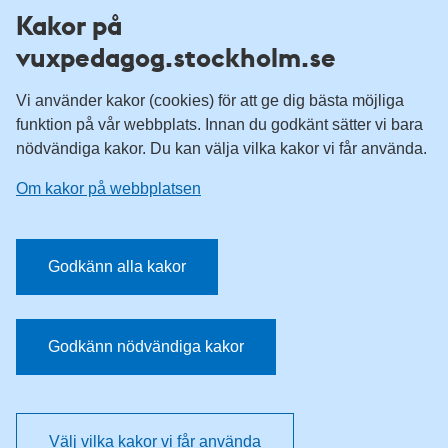
Fler resurser
Kakor på
vuxpedagog.stockholm.se
Vuxenutbildning Stockholm
Komvux Stockholm
Vi använder kakor (cookies) för att ge dig bästa möjliga
Information för leverantörsskolor
funktion på vår webbplats. Innan du godkänt sätter vi bara
nödvändiga kakor. Du kan välja vilka kakor vi får använda.
Sociala medier
Om kakor på webbplatsen
Vuxenutbildning Stockholm, Facebook
Vuxenutbildning Stockholm, Instagram
Har du tips på vad vi borde publicera på webbplatsen? Mejla
Godkänn alla kakor
redaktionen.
E-post:
vuxpedagog@stockholm.se
Godkänn nödvändiga kakor
Välj vilka kakor vi får använda