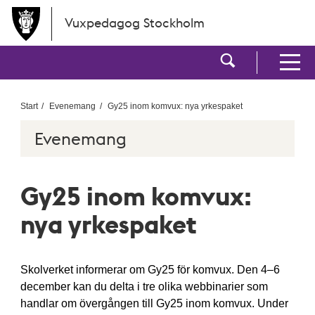
Hoppa till huvudinnehållet
Vuxpedagog Stockholm
Visa sökf
Visa men
Start
Evenemang
Gy25 inom komvux: nya yrkespaket
Evenemang
Gy25 inom komvux:
nya yrkespaket
Skolverket informerar om Gy25 för komvux.
Den 4–6
december kan du delta i tre olika webbinarier som
handlar om övergången till Gy25 inom komvux. Under