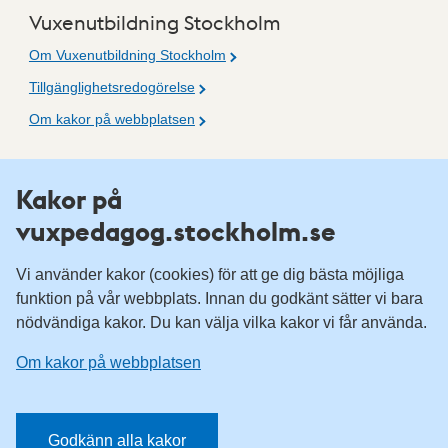
Vuxenutbildning Stockholm
Om Vuxenutbildning Stockholm
Tillgänglighetsredogörelse
Om kakor på webbplatsen
Fler resurser
Kakor på
vuxpedagog.stockholm.se
Vuxenutbildning Stockholm
Komvux Stockholm
Vi använder kakor (cookies) för att ge dig bästa möjliga
Information för leverantörsskolor
funktion på vår webbplats. Innan du godkänt sätter vi bara
nödvändiga kakor. Du kan välja vilka kakor vi får använda.
Sociala medier
Om kakor på webbplatsen
Vuxenutbildning Stockholm, Facebook
Vuxenutbildning Stockholm, Instagram
Har du tips på vad vi borde publicera på webbplatsen? Mejla
Godkänn alla kakor