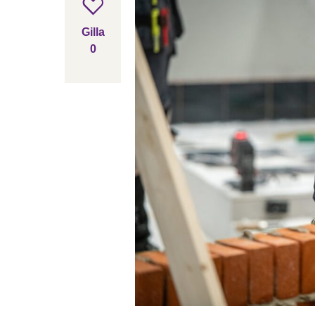
Gilla inlägget
Gilla
0
gillar inlägget