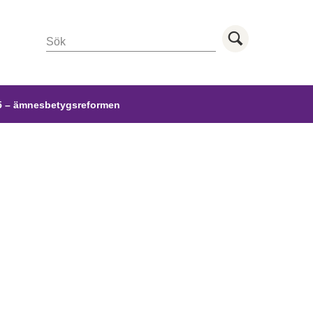
Sök
Utför sö
 – ämnesbetygsreformen