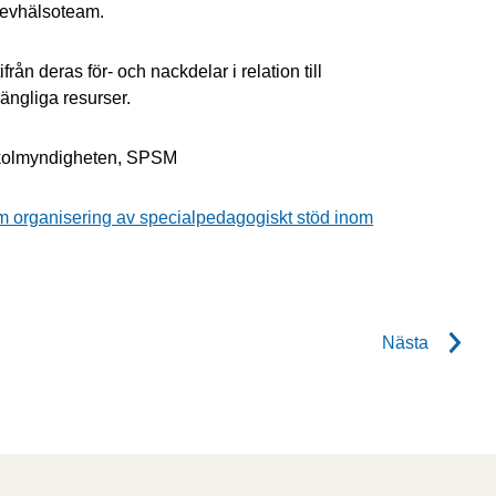
levhälsoteam.
rån deras för- och nackdelar i relation till
gängliga resurser.
kolmyndigheten, SPSM
nom organisering av specialpedagogiskt stöd inom
Nästa