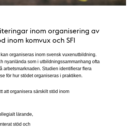
riteringar inom organisering av
öd inom komvux och SFI
d kan organiseras inom svensk vuxenutbildning.
ch nyanlända som i utbildningssammanhang ofta
på arbetsmarknaden. Studien identifierar flera
e för hur stödet organiseras i praktiken.
t att organisera särskilt stöd inom
llegialt lärande,
nterat stöd och