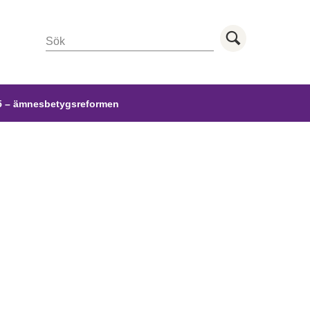
Sök
Utför sö
 – ämnesbetygsreformen