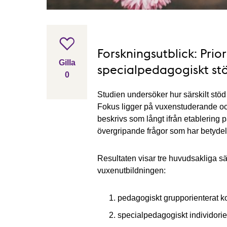
Forskningsutblick: Prio
Gilla inlägget
Gilla
specialpedagogiskt st
0
gillar inlägget
Studien undersöker hur särskilt stö
Fokus ligger på vuxenstuderande o
beskrivs som långt ifrån etablering 
övergripande frågor som har betydels
Resultaten visar tre huvudsakliga sät
vuxenutbildningen:
pedagogiskt grupporienterat ko
specialpedagogiskt individorie