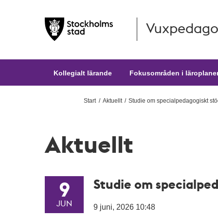
Vuxpedago
Hoppa till huvudinnehållet
Kollegialt lärande
Fokusområden i läroplane
Start
Aktuellt
Studie om specialpedagogiskt st
Aktuellt
Studie om specialpe
9
JUN
9 juni, 2026 10:48