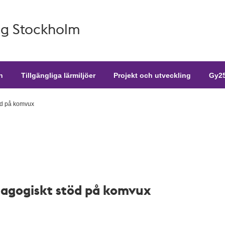
g Stockholm
n
Tillgängliga lärmiljöer
Projekt och utveckling
Gy25
öd på komvux
dagogiskt stöd på komvux