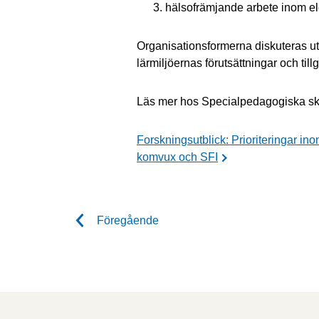
hälsofrämjande arbete inom e
Organisationsformerna diskuteras utif
lärmiljöernas förutsättningar och till
Läs mer hos Specialpedagogiska s
Forskningsutblick: Prioriteringar i
komvux och SFI
Föregående