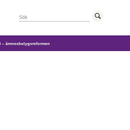
Sök
Utför sö
 – ämnesbetygsreformen