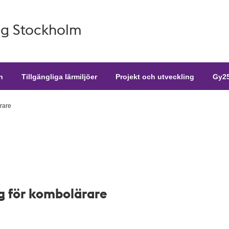
g Stockholm
n
Tillgängliga lärmiljöer
Projekt och utveckling
Gy25
rare
 för kombolärare