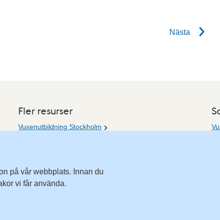
Nästa
Fler resurser
S
Vuxenutbildning Stockholm
Vu
Vu
Komvux Stockholm
Ha
Information för leverantörsskolor
Me
E-
tion på vår webbplats. Innan du
akor vi får använda.