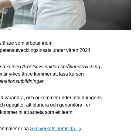
eslärare som arbetar inom
mpetensutvecklingsinsats under våren 2024.
äsa kursen
Arbetslivsinriktad språkundervisning i
m är yrkeslärare kommer att läsa kursen
nationsutbildningar
.
ed varandra, och ni kommer under utbildningens
 uppgifter att planera och genomföra i er
 kommer ni att arbeta som ett team.
 anmäler er på
Skolverkets hemsida.