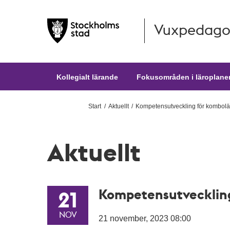
Vuxpedago
Hoppa till huvudinnehållet
Kollegialt lärande
Fokusområden i läroplane
Start
Aktuellt
Kompetensutveckling för kombolä
Aktuellt
Kompetensutveckling
21
NOV
21 november, 2023 08:00