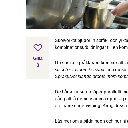
Skolverket bjuder in språk- och yrk
kombinationsutbildningar till en ko
Gilla inlägget
Gilla
Du som är språklärare kommer att l
0
sfi och sva inom komvux
, och du so
gillar inlägget
Språkutvecklande arbete inom kombi
De båda kurserna löper parallellt m
gång att få gemensamma uppdrag och
ordinarie undervisning. Kring dessa
Läs mer om utbildningen och hur ni