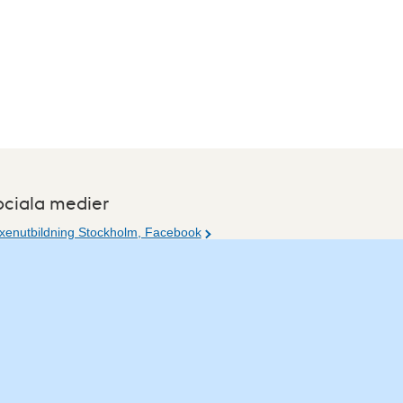
ociala medier
xenutbildning Stockholm, Facebook
xenutbildning Stockholm, Instagram
r du tips på vad vi borde publicera på webbplatsen?
jla redaktionen.
post:
vuxpedagog@stockholm.se