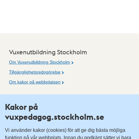
Vuxenutbildning Stockholm
Om Vuxenutbildning Stockholm
Tillgänglighetsredogörelse
Om kakor på webbplatsen
Fler resurser
Kakor på
vuxpedagog.stockholm.se
Vuxenutbildning Stockholm
Komvux Stockholm
Vi använder kakor (cookies) för att ge dig bästa möjliga
Information för leverantörsskolor
funktion på vår webbplats. Innan du godkänt sätter vi bara