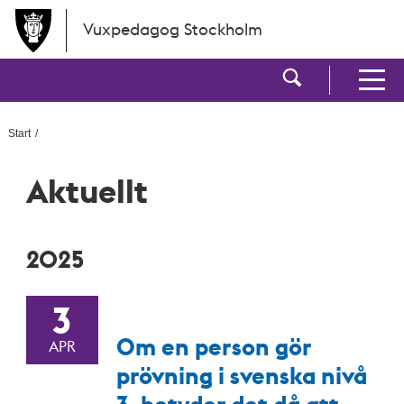
Hoppa till huvudinnehållet
Vuxpedagog Stockholm
Visa sökf
Visa men
Start
Aktuellt
2025
3
Om en person gör
APR
prövning i svenska nivå
3, betyder det då att