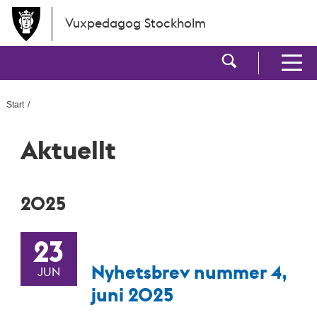
Hoppa till huvudinnehållet
Vuxpedagog Stockholm
Visa sökf
Visa men
Start
Aktuellt
2025
23
Nyhetsbrev nummer 4,
JUN
juni 2025