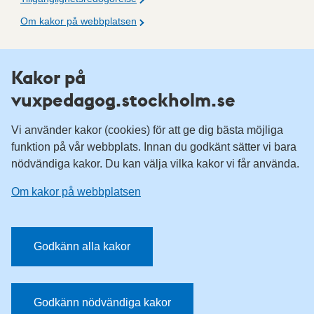
Om kakor på webbplatsen
Fler resurser
Kakor på
vuxpedagog.stockholm.se
Vuxenutbildning Stockholm
Komvux Stockholm
Vi använder kakor (cookies) för att ge dig bästa möjliga
Information för leverantörsskolor
funktion på vår webbplats. Innan du godkänt sätter vi bara
nödvändiga kakor. Du kan välja vilka kakor vi får använda.
Sociala medier
Om kakor på webbplatsen
Vuxenutbildning Stockholm, Facebook
Vuxenutbildning Stockholm, Instagram
Har du tips på vad vi borde publicera på webbplatsen? Mejla
Godkänn alla kakor
redaktionen.
E-post:
vuxpedagog@stockholm.se
Godkänn nödvändiga kakor