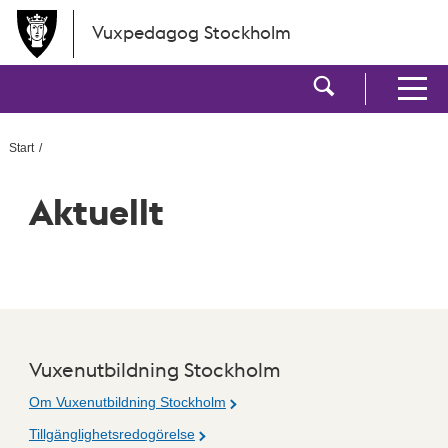
Hoppa till huvudinnehållet
Vuxpedagog Stockholm
Visa sökf
Visa men
Start
Aktuellt
Vuxenutbildning Stockholm
Om Vuxenutbildning Stockholm
Tillgänglighetsredogörelse