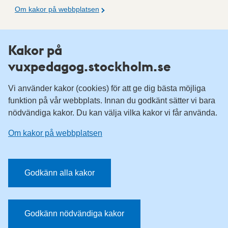
Om kakor på webbplatsen
Fler resurser
Kakor på
vuxpedagog.stockholm.se
Vuxenutbildning Stockholm
Komvux Stockholm
Vi använder kakor (cookies) för att ge dig bästa möjliga
Information för leverantörsskolor
funktion på vår webbplats. Innan du godkänt sätter vi bara
nödvändiga kakor. Du kan välja vilka kakor vi får använda.
Sociala medier
Om kakor på webbplatsen
Vuxenutbildning Stockholm, Facebook
Vuxenutbildning Stockholm, Instagram
Har du tips på vad vi borde publicera på webbplatsen? Mejla
Godkänn alla kakor
redaktionen.
E-post:
vuxpedagog@stockholm.se
Godkänn nödvändiga kakor